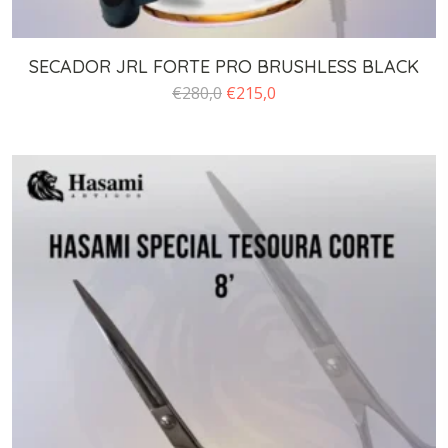
SECADOR JRL FORTE PRO BRUSHLESS BLACK
O
O
€
280,0
€
215,0
preço
preço
original
atual
era:
é:
€280,0.
€215,0.