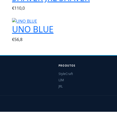
€
110,0
UNO BLUE
€
56,8
PRODUTOS
StyleCraft
LIM
JRL