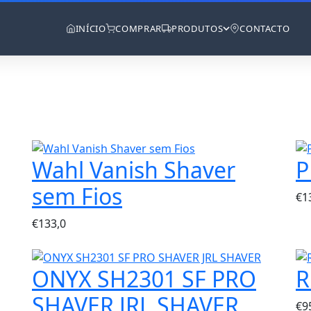
INÍCIO
COMPRAR
PRODUTOS
CONTACTO
Wahl Vanish Shaver
P
sem Fios
€
1
€
133,0
ONYX SH2301 SF PRO
R
SHAVER JRL SHAVER
€
9