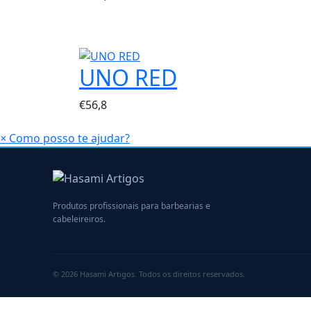
UNO RED
€
56,8
×
Como posso te ajudar?
Produtos profissionais para barbearias e
cabeleireiros.
© 2026 Hasami Artigos. Todos os direitos reservados.