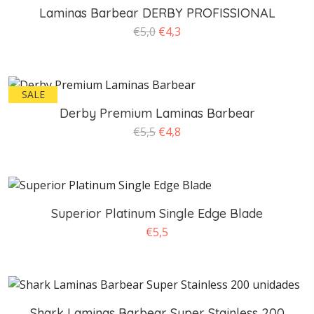
Laminas Barbear DERBY PROFISSIONAL
O
O
€
5,0
€
4,3
preço
preço
original
atual
era:
é:
SALE
€5,0.
€4,3.
Derby Premium Laminas Barbear
O
O
€
5,5
€
4,8
preço
preço
original
atual
era:
é:
€5,5.
€4,8.
Superior Platinum Single Edge Blade
€
5,5
Shark Laminas Barbear Super Stainless 200