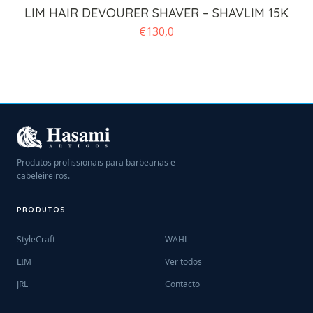
LIM HAIR DEVOURER SHAVER – SHAVLIM 15K
€
130,0
Produtos profissionais para barbearias e
cabeleireiros.
PRODUTOS
StyleCraft
WAHL
LIM
Ver todos
JRL
Contacto