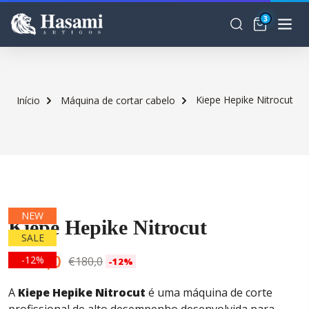
3
Kiepe Hepike Nitrocut
Início
Máquina de cortar cabelo
NEW
Kiepe Hepike Nitrocut
SALE
O
O
€
160,0
-12%
€
180,0
-12%
preço
preço
A
Kiepe Hepike Nitrocut
é uma máquina de corte