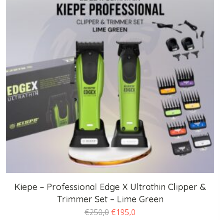
Kiepe – Professional Edge X Ultrathin Clipper &
Trimmer Set – Lime Green
O
O
€
250,0
€
195,0