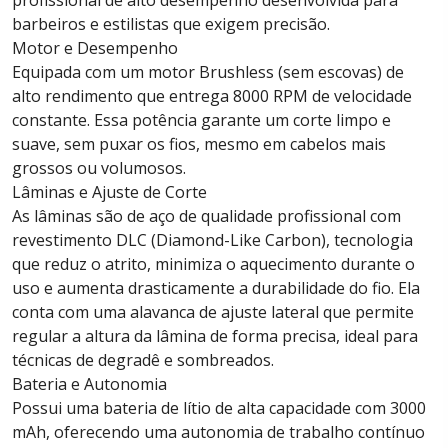
original
atual
profissional de alto desempenho desenvolvida para
barbeiros e estilistas que exigem precisão.
era:
é:
Motor e Desempenho
€180,0.
€160,0.
Equipada com um motor Brushless (sem escovas) de
alto rendimento que entrega 8000 RPM de velocidade
constante. Essa potência garante um corte limpo e
suave, sem puxar os fios, mesmo em cabelos mais
grossos ou volumosos.
Lâminas e Ajuste de Corte
As lâminas são de aço de qualidade profissional com
revestimento DLC (Diamond-Like Carbon), tecnologia
que reduz o atrito, minimiza o aquecimento durante o
uso e aumenta drasticamente a durabilidade do fio. Ela
conta com uma alavanca de ajuste lateral que permite
regular a altura da lâmina de forma precisa, ideal para
técnicas de degradê e sombreados.
Bateria e Autonomia
Possui uma bateria de lítio de alta capacidade com 3000
mAh, oferecendo uma autonomia de trabalho contínuo