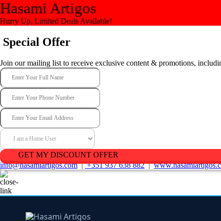
Hasami Artigos
Hurry Up, Limited Deals Available!
Special Offer
Join our mailing list to receive exclusive content & promotions, includ
GET MY DISCOUNT OFFER
info@hasamiartigos.com
|
+351 937 638 882
|
www.hasamiartigos.