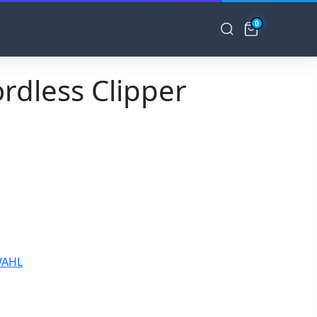
0
rdless Clipper
AHL