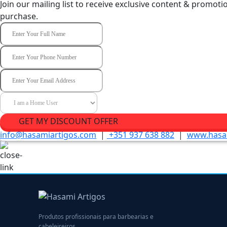
Join our mailing list to receive exclusive content & promoti
purchase.
GET MY DISCOUNT OFFER
info@hasamiartigos.com
|
+351 937 638 882
|
www.hasa
Produtos profissionais para barbearias e
cabeleireiros.