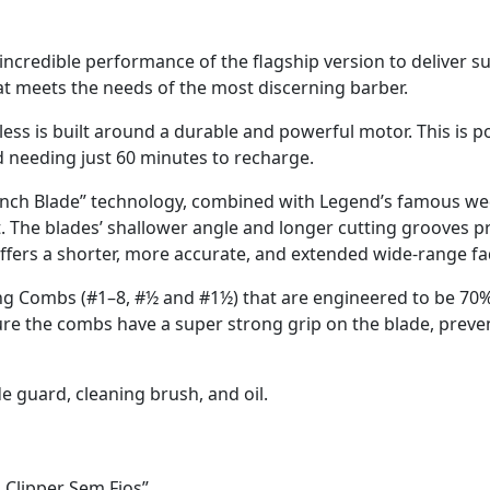
ncredible performance of the flagship version to deliver su
that meets the needs of the most discerning barber.
ess is built around a durable and powerful motor. This is 
d needing just 60 minutes to recharge.
nch Blade” technology, combined with Legend’s famous wedg
. The blades’ shallower angle and longer cutting grooves pr
ffers a shorter, more accurate, and extended wide-range fa
ng Combs (#1–8, #½ and #1½) that are engineered to be 70%
ure the combs have a super strong grip on the blade, prev
de guard, cleaning brush, and oil.
 Clipper Sem Fios”