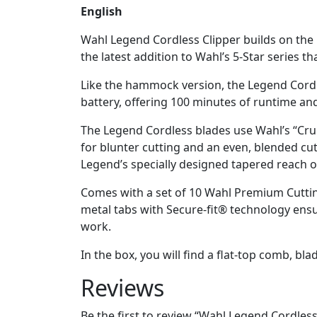
English
Wahl Legend Cordless Clipper builds on the i
the latest addition to Wahl’s 5-Star series 
Like the hammock version, the Legend Cordl
battery, offering 100 minutes of runtime an
The Legend Cordless blades use Wahl’s “Cru
for blunter cutting and an even, blended cut
Legend’s specially designed tapered reach o
Comes with a set of 10 Wahl Premium Cutti
metal tabs with Secure-fit® technology ens
work.
In the box, you will find a flat-top comb, bla
Reviews
Be the first to review “Wahl Legend Cordless