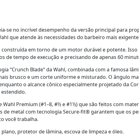
ia-se no incrível desempenho da versão principal para pr
 Wahl que atende às necessidades do barbeiro mais exigente
 construída em torno de um motor durável e potente. Isso é
s de tempo de execução e precisando de apenas 60 minuto
logia “Crunch Blade” da Wahl, combinada com a famosa lâm
mais brusco e um corte uniforme e misturado. O ângulo mai
 enquanto o alcance cônico especialmente projetado da C
 estendido.
 Wahl Premium (#1–8, #½ e #1½) que são feitos com mater
as de metal com tecnologia Secure-fit® garantem que os p
o você trabalha.
plano, protetor de lâmina, escova de limpeza e óleo.