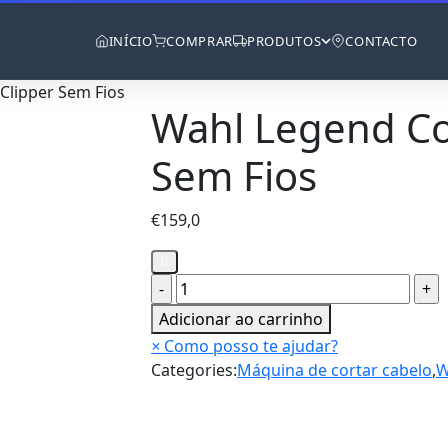
INÍCIO
COMPRAR
PRODUTOS
CONTACTO
Clipper Sem Fios
Wahl Legend Co
Sem Fios
€
159,0
Wahl
Legend
Adicionar ao carrinho
Cordless
×
Como posso te ajudar?
Clipper
Categories:
Máquina de cortar cabelo
,
W
Sem
Fios
quantity