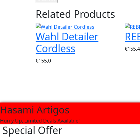
Related Products
Wahl Detailer
RE
Cordless
€
155,4
€
155,0
Hasami Artigos
Hurry Up, Limited Deals Available!
Special Offer