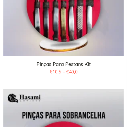
Pinças Para Pestans Kit
Faixa
€
10,5
–
€
40,0
de
preço:
€10,5
através
€40,0