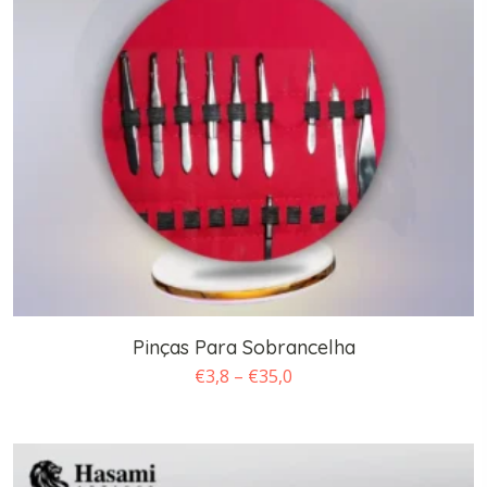
Pinças Para Sobrancelha
Faixa
€
3,8
–
€
35,0
de
preço:
€3,8