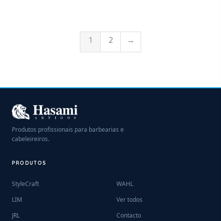
1
2
→
Produtos profissionais para barbearias e
cabeleireiros.
PRODUTOS
StyleCraft
WAHL
LIM
Ver todos
JRL
Contacto