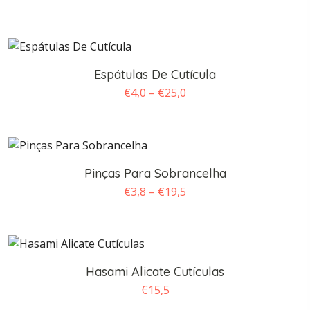
de
preço:
€4,0
através
Espátulas De Cutícula
€30,0
Faixa
€
4,0
–
€
25,0
de
preço:
€4,0
através
Pinças Para Sobrancelha
€25,0
Faixa
€
3,8
–
€
19,5
de
preço:
€3,8
através
Hasami Alicate Cutículas
€19,5
€
15,5