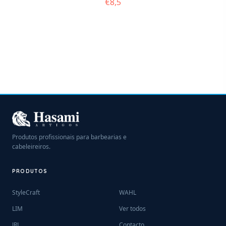
€
8,5
Produtos profissionais para barbearias e
cabeleireiros.
PRODUTOS
StyleCraft
WAHL
LIM
Ver todos
JRL
Contacto