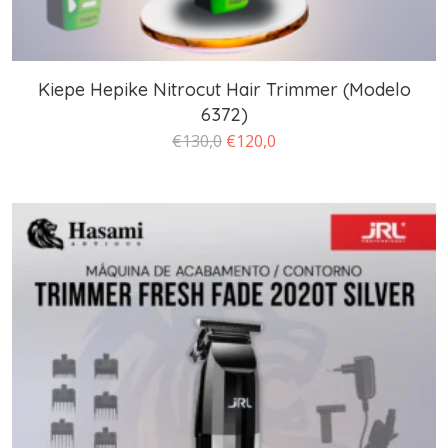
Kiepe Hepike Nitrocut Hair Trimmer (Modelo
6372)
O
O
€
130,0
€
120,0
preço
preço
original
atual
era:
é:
€130,0.
€120,0.