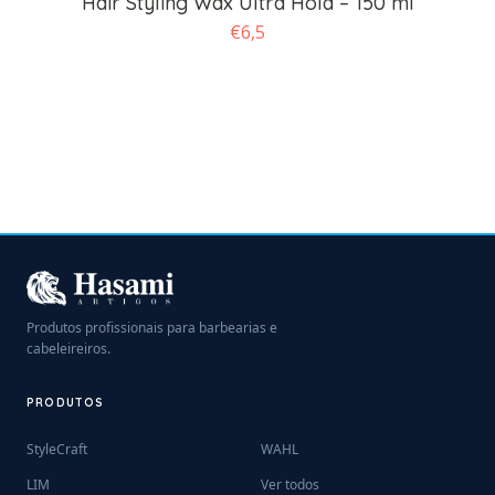
Hair Styling Wax Ultra Hold – 150 ml
€
6,5
Produtos profissionais para barbearias e
cabeleireiros.
PRODUTOS
StyleCraft
WAHL
LIM
Ver todos