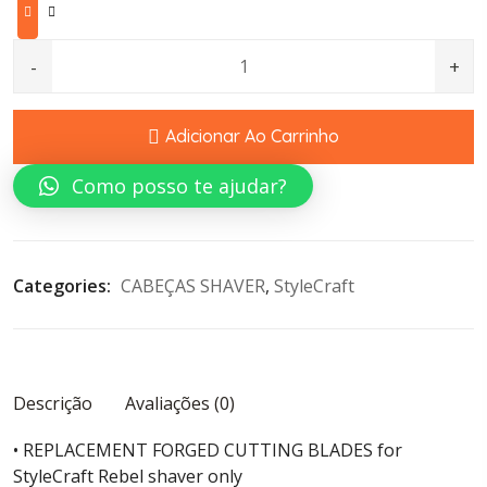
original
atual
era:
é:
GOLD FOIL+CRUNCY BLADES FOR REBEL quantity
€58,5.
€45,5.
Adicionar Ao Carrinho
Como posso te ajudar?
Categories: 
CABEÇAS SHAVER
, 
StyleCraft
Descrição
Avaliações (0)
• REPLACEMENT FORGED CUTTING BLADES for
StyleCraft Rebel shaver only