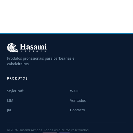
Produtos profissionais para barbearias e
cabeleireiros.
PRODUTOS
StyleCraft
WAHL
LIM
Ver todos
JRL
Contacto
© 2026 Hasami Artigos. Todos os direitos reservados.