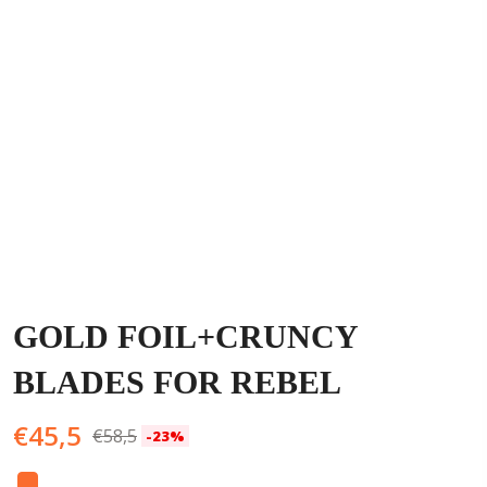
GOLD FOIL+CRUNCY
BLADES FOR REBEL
O
O
€
45,5
€
58,5
-23%
preço
preço