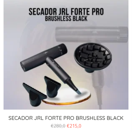
SECADOR JRL FORTE PRO BRUSHLESS BLACK
O
O
€
280,0
€
215,0