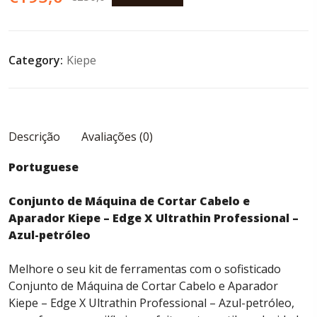
preço
preço
original
atual
Category:
Kiepe
era:
é:
€250,0.
€195,0.
Descrição
Avaliações (0)
Portuguese
Conjunto de Máquina de Cortar Cabelo e
Aparador Kiepe – Edge X Ultrathin Professional –
Azul-petróleo
Melhore o seu kit de ferramentas com o sofisticado
Conjunto de Máquina de Cortar Cabelo e Aparador
Kiepe – Edge X Ultrathin Professional – Azul-petróleo,