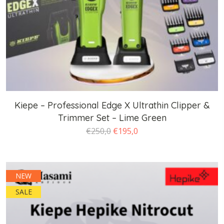
Kiepe – Professional Edge X Ultrathin Clipper &
Trimmer Set – Lime Green
O
O
€
250,0
€
195,0
preço
preço
original
atual
era:
é:
NEW
€250,0.
€195,0.
SALE