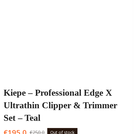
Kiepe – Professional Edge X
Ultrathin Clipper & Trimmer
Set – Teal
O
O
€
195,0
€
250,0
Out of stock