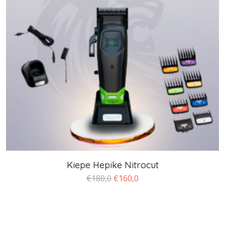
Kiepe Hepike Nitrocut
O
O
€
180,0
€
160,0
preço
preço
original
atual
era:
é: