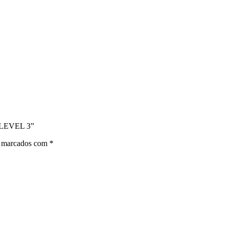
 LEVEL 3”
o marcados com
*