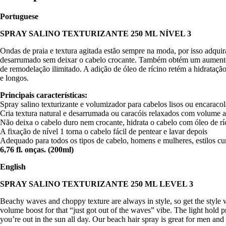
Portuguese
SPRAY SALINO TEXTURIZANTE 250 ML NÍVEL 3
Ondas de praia e textura agitada estão sempre na moda, por isso adqui
desarrumado sem deixar o cabelo crocante. Também obtém um aumento de
de remodelação ilimitado. A adição de óleo de rícino retém a hidratação
e longos.
Principais características:
Spray salino texturizante e volumizador para cabelos lisos ou encaraco
Cria textura natural e desarrumada ou caracóis relaxados com volume a
Não deixa o cabelo duro nem crocante, hidrata o cabelo com óleo de rí
A fixação de nível 1 torna o cabelo fácil de pentear e lavar depois
Adequado para todos os tipos de cabelo, homens e mulheres, estilos cur
6,76 fl. onças. (200ml)
English
SPRAY SALINO TEXTURIZANTE 250 ML LEVEL 3
Beachy waves and choppy texture are always in style, so get the style wi
volume boost for that “just got out of the waves” vibe. The light hold pr
you’re out in the sun all day. Our beach hair spray is great for men an