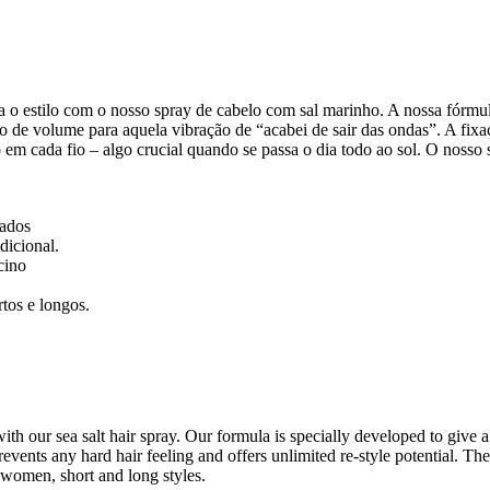
ra o estilo com o nosso spray de cabelo com sal marinho. A nossa fórm
 volume para aquela vibração de “acabei de sair das ondas”. A fixaçã
 em cada fio – algo crucial quando se passa o dia todo ao sol. O nosso 
lados
dicional.
cino
tos e longos.
th our sea salt hair spray. Our formula is specially developed to give a
events any hard hair feeling and offers unlimited re-style potential. The
d women, short and long styles.