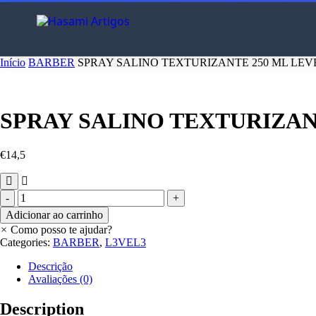
Início
BARBER
SPRAY SALINO TEXTURIZANTE 250 ML LEVE
SPRAY SALINO TEXTURIZANT
€
14,5
SPRAY
SALINO
Adicionar ao carrinho
TEXTURIZANTE
×
Como posso te ajudar?
250
Categories:
BARBER
,
L3VEL3
ML
LEVEL
Descrição
3
Avaliações (0)
quantity
Description