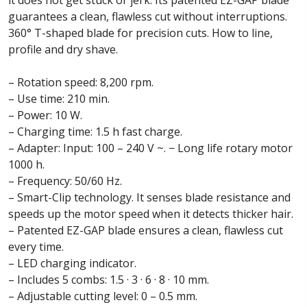
it does not get stuck or jerk. Its patented EZ-GAP blade
guarantees a clean, flawless cut without interruptions.
360° T-shaped blade for precision cuts. How to line,
profile and dry shave.
– Rotation speed: 8,200 rpm.
– Use time: 210 min.
– Power: 10 W.
– Charging time: 1.5 h fast charge.
– Adapter: Input: 100 – 240 V ~. − Long life rotary motor
1000 h.
– Frequency: 50/60 Hz.
– Smart-Clip technology. It senses blade resistance and
speeds up the motor speed when it detects thicker hair.
– Patented EZ-GAP blade ensures a clean, flawless cut
every time.
– LED charging indicator.
– Includes 5 combs: 1.5 · 3 · 6 · 8 · 10 mm.
– Adjustable cutting level: 0 – 0.5 mm.