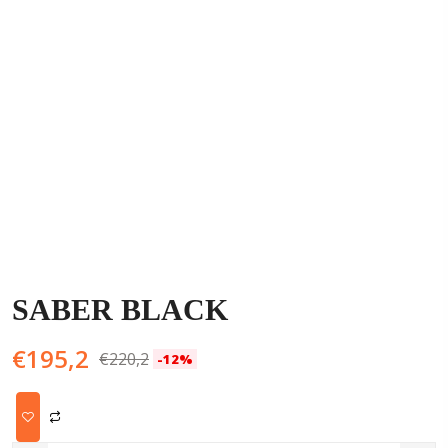
SABER BLACK
O
O
€
195,2
€
220,2
-12%
preço
preço
original
atual