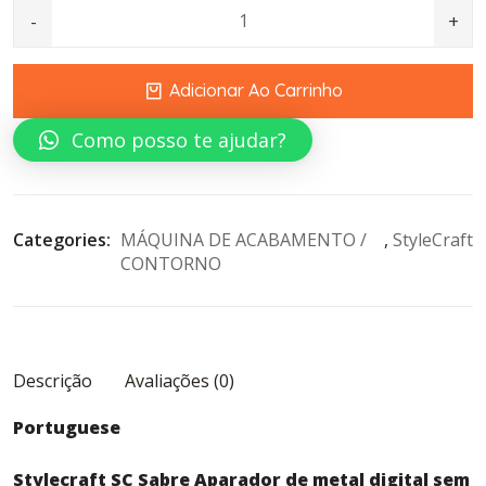
era:
é:
SABER BLACK quantity
€220,2.
€195,2.
Adicionar Ao Carrinho
Como posso te ajudar?
Categories: 
MÁQUINA DE ACABAMENTO / 
, 
StyleCraft
CONTORNO
Descrição
Avaliações (0)
Portuguese
Stylecraft SC Sabre Aparador de metal digital sem