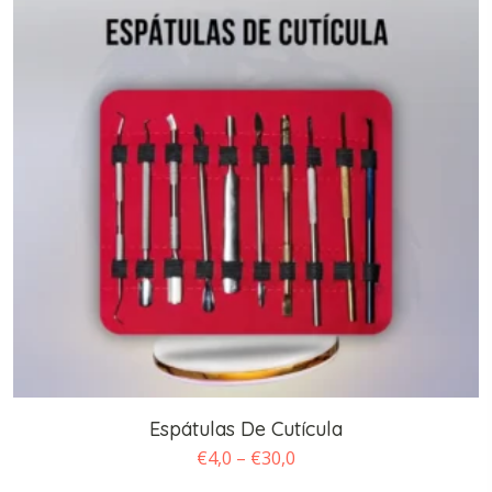
€35,0
Espátulas De Cutícula
Faixa
€
4,0
–
€
30,0
de