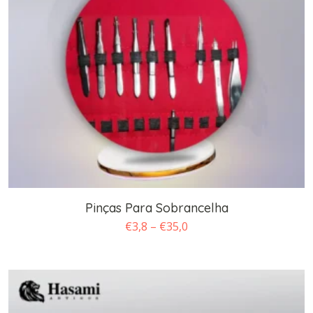
Pinças Para Sobrancelha
Faixa
€
3,8
–
€
35,0
de
preço:
€3,8
através