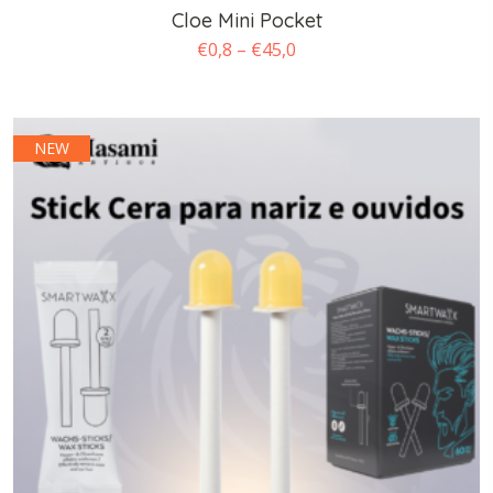
Cloe Mini Pocket
Faixa
€
0,8
–
€
45,0
de
preço:
€0,8
NEW
através
€45,0