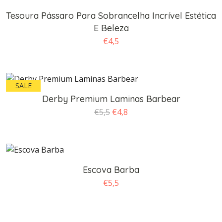
Tesoura Pássaro Para Sobrancelha Incrível Estética
E Beleza
€
4,5
SALE
Derby Premium Laminas Barbear
O
O
€
5,5
€
4,8
preço
preço
original
atual
era:
é:
€5,5.
€4,8.
Escova Barba
€
5,5