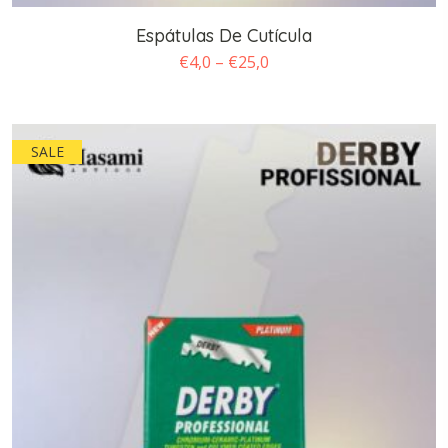
Espátulas De Cutícula
Faixa
€
4,0
–
€
25,0
de
preço:
€4,0
SALE
através
€25,0