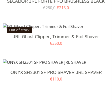
SECADOR JRL FORTE PRO BRUSHLESS BLACK
O
O
€
280,0
€
215,0
preço
preço
original
atual
era:
é:
Out of stock
€280,0.
€215,0.
JRL Ghost Clipper, Trimmer & Foil Shaver
€
350,0
ONYX SH2301 SF PRO SHAVER JRL SHAVER
€
110,0