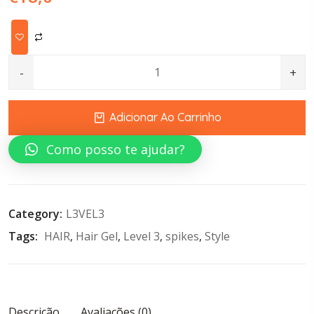
BLACK GEL HAIR DYE STRONG HOLD 250 ML LEVEL 3 quan
Adicionar Ao Carrinho
Como posso te ajudar?
Category:
L3VEL3
Tags: 
HAIR
, 
Hair Gel
, 
Level 3
, 
spikes
, 
Style
Descrição
Avaliações (0)