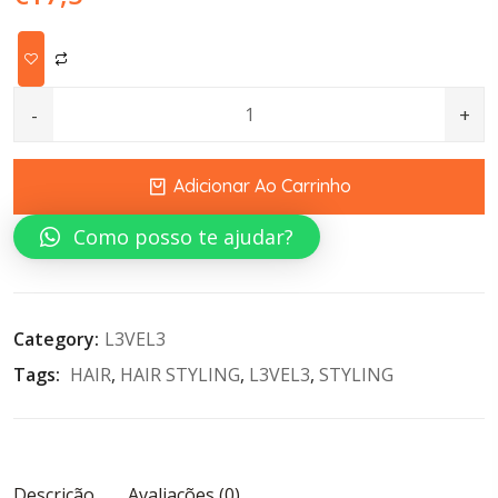
HAIR STYLING POMADE STRONG HOLD WITH SHINE 150ML
Adicionar Ao Carrinho
Como posso te ajudar?
Category:
L3VEL3
Tags: 
HAIR
, 
HAIR STYLING
, 
L3VEL3
, 
STYLING
Descrição
Avaliações (0)