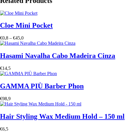
Related Products
Cloe Mini Pocket
Faixa
€
0,8
–
€
45,0
de
preço:
€0,8
Hasami Navalha Cabo Madeira Cinza
através
€45,0
€
14,5
GAMMA PIÙ Barber Phon
€
98,9
Hair Styling Wax Medium Hold – 150 ml
€
6,5